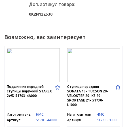
Доп. артикул товара:
0K2N122530
Возможно, вас заинтересует
По
Подшипник передней
Ступица передняя
ступицы наружний STAREX
SONATA 19- TUCSON 20-
2WD 51703-4A000
VELOSTER 20- K5 20-
SPORTAGE 21- 51730-
L1000
Изготовитель:
HMC
Изготовитель:
HMC
Артикул:
51703-4A000
Артикул:
51730-L1000