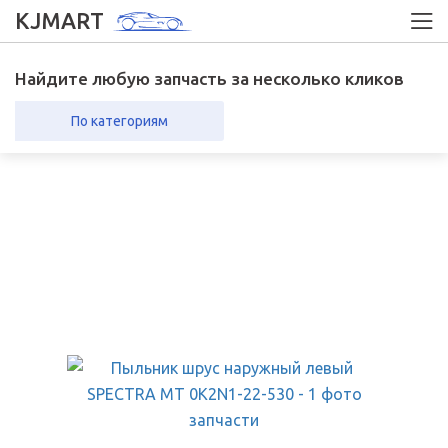
KJMART
Найдите любую запчасть за несколько кликов
По категориям
вка в регионы
Возврат