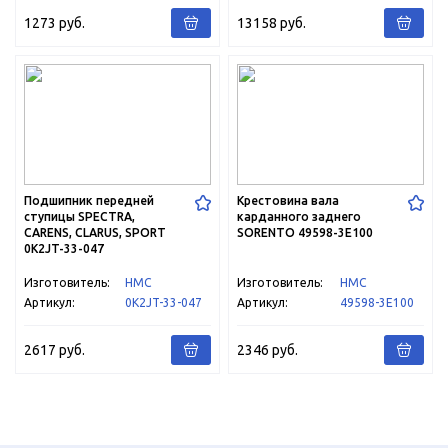
1273 руб.
13158 руб.
По
Подшипник передней
Крестовина вала
ступицы SPECTRA,
карданного заднего
CARENS, CLARUS, SPORT
SORENTO 49598-3E100
0K2JT-33-047
Изготовитель:
HMC
Изготовитель:
HMC
Артикул:
0K2JT-33-047
Артикул:
49598-3E100
2617 руб.
2346 руб.