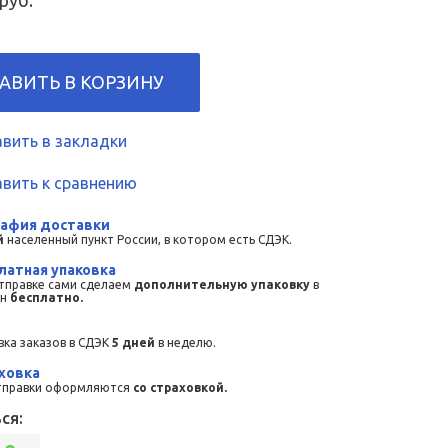
руб.
АВИТЬ В КОРЗИНУ
вить в закладки
вить к сравнению
рафия доставки
й
населенный пункт России, в котором есть СДЭК.
латная упаковка
тправке сами сделаем
дополнительную упаковку
в
он
бесплатно.
ка заказов в СДЭК
5 дней
в неделю.
ховка
тправки оформляются
со страховкой.
ся: