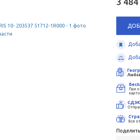
3 484
ДОБ
Доба
Доба
Геог
Любо
Бесп
При о
карт
СДЭК
Отправ
Стра
Все о
Поделить