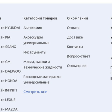
и
Категории товаров
О компании
сти HYUNDAI
Автохимия
Оплата
ти KIA
Аксессуары
Доставка
универсальные
сти SSANG
Контакты
Инструменты
Вопрос-ответ
сти GM
Масла, смазки и
О компании
технические жидкости
сти DAEWOO
Расходные материалы
сти HONDA
универсальные
ти INFINITI
Смотреть все
сти LEXUS
сти MAZDA