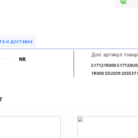
та и доставка
Доп. артикул товар
NK
517121R000 517120U00
1R000 SD2039 203537
т
Диск тормозной передний SPECT