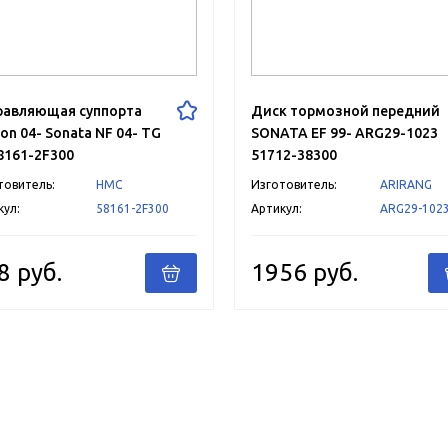
равляющая суппорта
Диск тормозной передний
on 04- Sonata NF 04- TG
SONATA EF 99- ARG29-1023
8161-2F300
51712-38300
товитель:
HMC
Изготовитель:
ARIRANG
кул:
58161-2F300
Артикул:
ARG29-102
8 руб.
1956 руб.