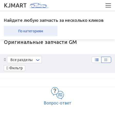
KJMART
Найдите любую запчасть за несколько кликов
По категориям
Оригинальные запчасти GM
вка в регионы
Возврат
Все разделы
Фильтр
Вопрос-ответ