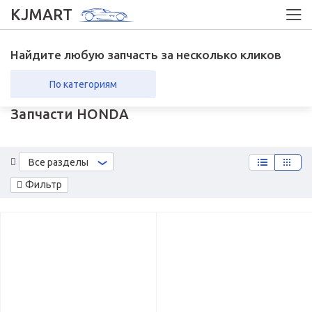
KJMART
Найдите любую запчасть за несколько кликов
По категориям
Запчасти HONDA
вка в регионы
Возврат
Все разделы
Фильтр