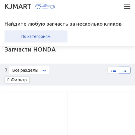
KJMART
Найдите любую запчасть за несколько кликов
По категориям
Запчасти HONDA
вка в регионы
Возврат
Все разделы
Фильтр