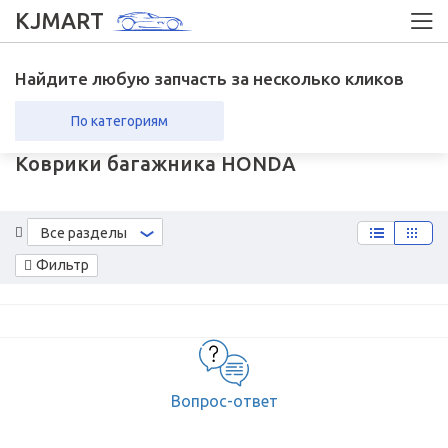
KJMART
Найдите любую запчасть за несколько кликов
По категориям
Коврики багажника HONDA
вка в регионы
Возврат
Все разделы
Фильтр
Вопрос-ответ