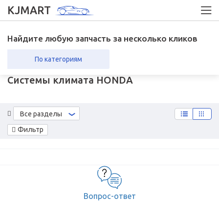
KJMART
Найдите любую запчасть за несколько кликов
По категориям
Системы климата HONDA
вка в регионы
Возврат
Все разделы
Фильтр
Вопрос-ответ