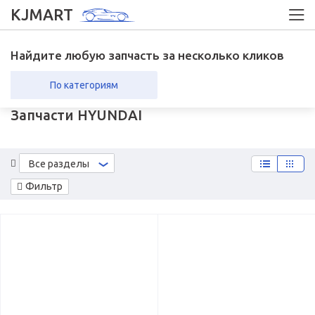
KJMART
Найдите любую запчасть за несколько кликов
По категориям
Запчасти HYUNDAI
вка в регионы
Возврат
Все разделы
Фильтр