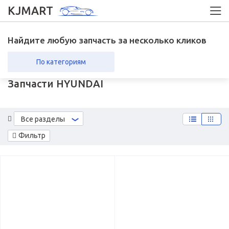
KJMART
Найдите любую запчасть за несколько кликов
По категориям
Запчасти HYUNDAI
вка в регионы
Возврат
Все разделы
Фильтр