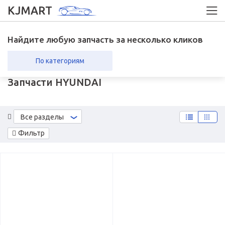
KJMART
Найдите любую запчасть за несколько кликов
По категориям
Запчасти HYUNDAI
вка в регионы
Возврат
Все разделы
Фильтр