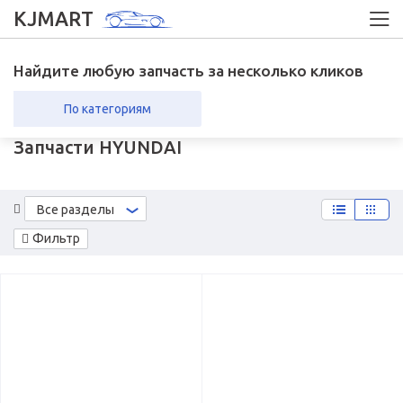
KJMART
Найдите любую запчасть за несколько кликов
По категориям
Запчасти HYUNDAI
вка в регионы
Возврат
Все разделы
Фильтр