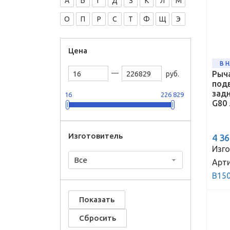
А
Б
Г
Д
З
К
Л
М
О
П
Р
С
Т
Ф
Щ
Э
Цена
В 
Рыч
руб.
под
задн
16
226 829
G80 
Изготовитель
4 3
Изго
Все
Арти
B15