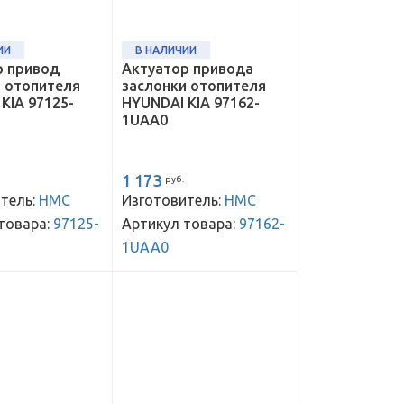
ИИ
В НАЛИЧИИ
р привод
Актуатор привода
и отопителя
заслонки отопителя
KIA 97125-
HYUNDAI KIA 97162-
1UAA0
1 173
руб.
тель:
HMC
Изготовитель:
HMC
товара:
97125-
Артикул товара:
97162-
1UAA0