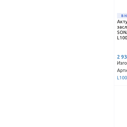
В 
Акт
зас
SONA
L10
2 9
Изго
Арти
L10