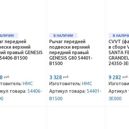
НАЛИЧИИ
В НАЛИЧИИ
В НАЛИЧ
аг передней
Рычаг передней
CVVT (ф
вески верхний
подвески верхний
в сборе 
ий правый GENESIS
передний правый
SANTA FE
54406-B1500
GENESIS G80 54401-
GRANDEUR
B1500
24350-3E
68
3 328
9 282
руб.
руб.
руб.
товитель:
HMC
Изготовитель:
HMC
Изготови
кул товара:
54406-
Артикул товара:
54401-
Артикул 
00
B1500
3E000