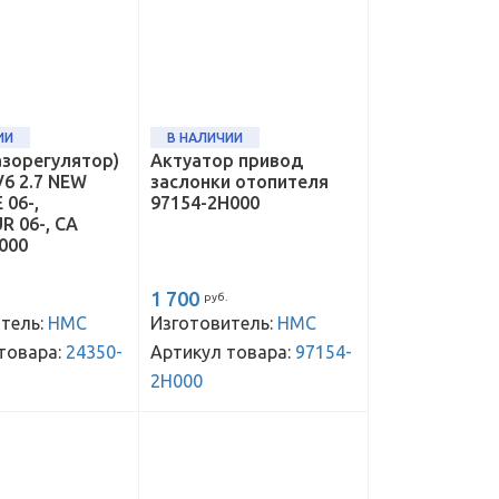
ИИ
В НАЛИЧИИ
азорегулятор)
Актуатор привод
V6 2.7 NEW
заслонки отопителя
 06-,
97154-2H000
 06-, CA
000
1 700
руб.
тель:
HMC
Изготовитель:
HMC
товара:
24350-
Артикул товара:
97154-
2H000