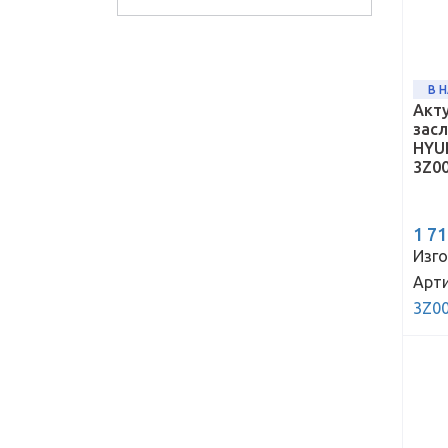
В 
Акт
зас
HYUN
3Z0
1 7
Изго
Арти
3Z0