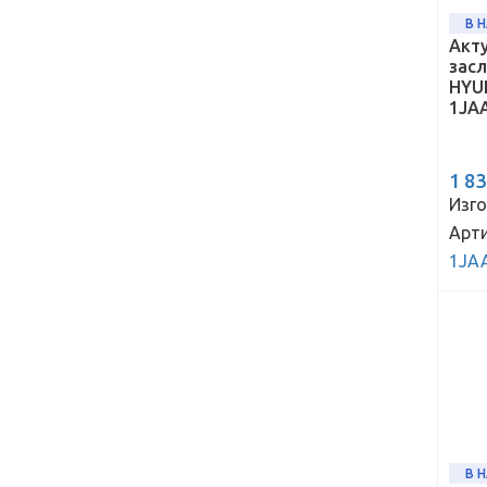
В 
Акт
зас
HYUN
1JA
1 8
Изго
Арти
1JA
В 