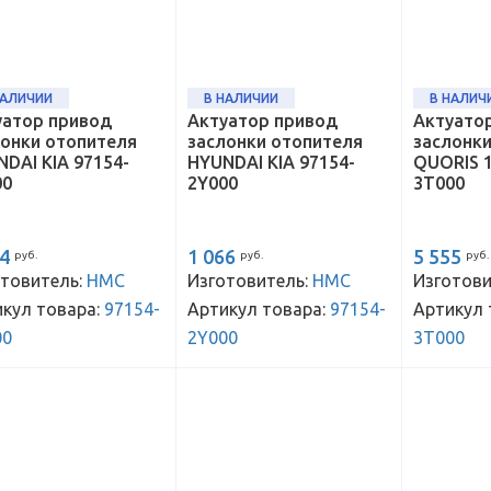
НАЛИЧИИ
В НАЛИЧИИ
В НАЛИЧ
уатор привод
Актуатор привод
Актуато
лонки отопителя
заслонки отопителя
заслонк
DAI KIA 97154-
HYUNDAI KIA 97154-
QUORIS 1
00
2Y000
3T000
14
1 066
5 555
руб.
руб.
руб.
товитель:
HMC
Изготовитель:
HMC
Изготови
кул товара:
97154-
Артикул товара:
97154-
Артикул 
00
2Y000
3T000