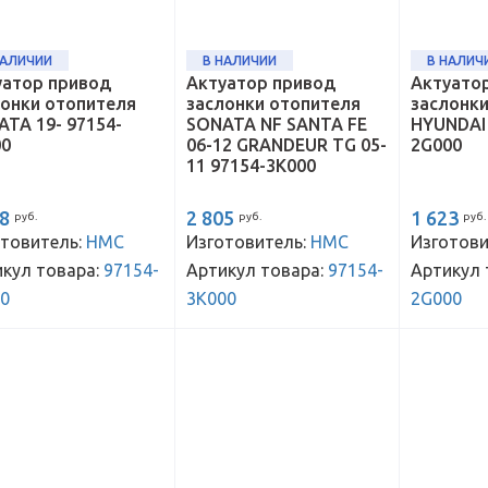
НАЛИЧИИ
В НАЛИЧИИ
В НАЛИЧ
уатор привод
Актуатор привод
Актуато
лонки отопителя
заслонки отопителя
заслонк
TA 19- 97154-
SONATA NF SANTA FE
HYUNDAI 
00
06-12 GRANDEUR TG 05-
2G000
11 97154-3K000
38
2 805
1 623
руб.
руб.
руб.
товитель:
HMC
Изготовитель:
HMC
Изготови
кул товара:
97154-
Артикул товара:
97154-
Артикул 
00
3K000
2G000