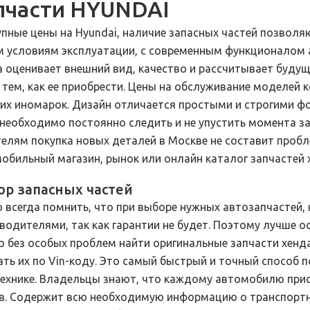
пчасти HYUNDAI
пные цены на Hyundai, наличие запасных частей позволя
 условиям эксплуатации, с современным функционалом 
а оценивает внешний вид, качество и рассчитывает буду
 тем, как ее приобрести. Цены на обслуживание моделей 
гих иномарок. Дизайн отличается простыми и строгими ф
 необходимо постоянно следить и не упустить момента 
елям покупка новых деталей в Москве не составит проб
обильный магазин, рынок или онлайн каталог запчастей 
р запасных частей
 всегда помнить, что при выборе нужных автозапчастей,
водителями, так как гарантии не будет. Поэтому лучше ос
 без особых проблем найти оригинальные запчасти хенда
ать их по Vin-коду. Это самый быстрый и точный способ
ехнике. Владельцы знают, что каждому автомобилю при
в. Содержит всю необходимую информацию о транспортно