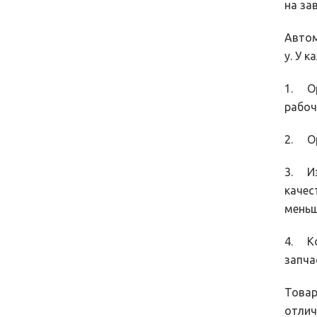
на за
Автом
у. У 
1. Ор
рабоч
2. Ор
3. Из
качес
меньш
4. Ко
запча
Товар
отлич