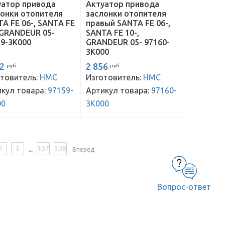
уатор привода
Актуатор привода
лонки отопителя
заслонки отопителя
A FE 06-, SANTA FE
правый SANTA FE 06-,
 GRANDEUR 05-
SANTA FE 10-,
59-3K000
GRANDEUR 05- 97160-
3K000
42
2 856
руб.
руб.
товитель:
HMC
Изготовитель:
HMC
кул товара:
97159-
Артикул товара:
97160-
00
3K000
...
2
3
307
308
Вперед
Вопрос-ответ