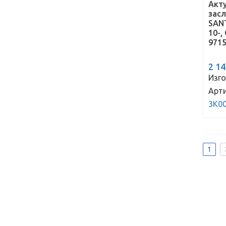
Акт
зас
SANT
10-,
971
2 1
Изго
Арти
3K0
1