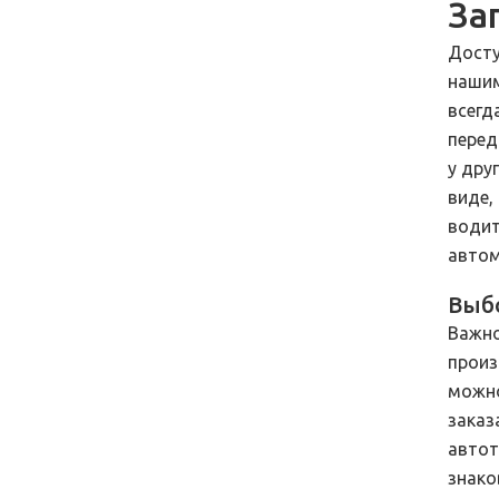
За
Досту
нашим
всегд
перед
у дру
виде,
водит
автом
Выбо
Важно
произ
можно
заказ
автот
знако