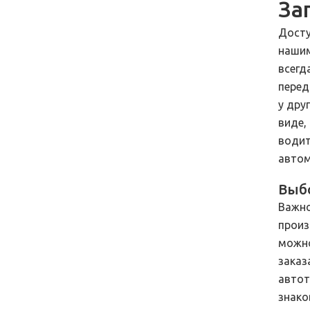
За
Досту
нашим
всегд
перед
у дру
виде,
водит
автом
Выбо
Важно
произ
можно
заказ
автот
знако