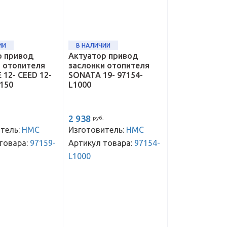
ИИ
В НАЛИЧИИ
р привод
Актуатор привод
и отопителя
заслонки отопителя
 12- CEED 12-
SONATA 19- 97154-
150
L1000
2 938
руб.
тель:
HMC
Изготовитель:
HMC
товара:
97159-
Артикул товара:
97154-
L1000