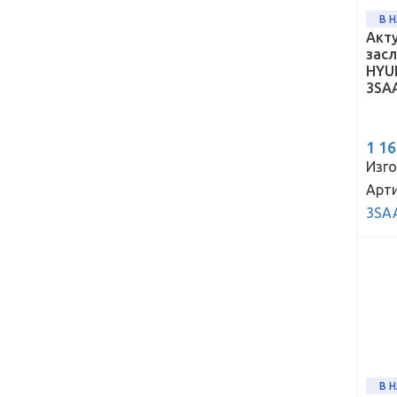
В 
Акт
зас
HYUN
3SA
1 1
Изго
Арти
3SA
В 