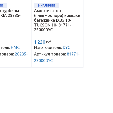
ИИ
В НАЛИЧИИ
р турбины
Амортизатор
KIA 28235-
(пневмоопора) крышки
багажника IX35 10-
TUCSON 10- 81771-
2S000DYC
1 220
руб.
тель:
HMC
Изготовитель:
DYC
товара:
28235-
Артикул товара:
81771-
2S000DYC