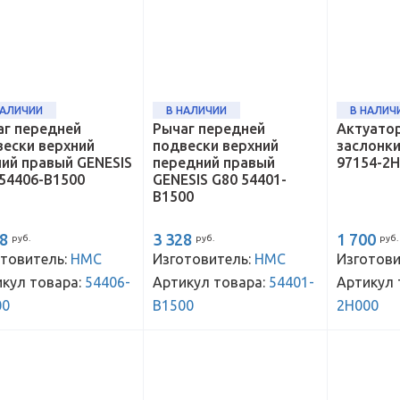
НАЛИЧИИ
В НАЛИЧИИ
В НАЛИЧ
аг передней
Рычаг передней
Актуато
вески верхний
подвески верхний
заслонк
ий правый GENESIS
передний правый
97154-2
54406-B1500
GENESIS G80 54401-
B1500
68
3 328
1 700
руб.
руб.
руб.
товитель:
HMC
Изготовитель:
HMC
Изготови
кул товара:
54406-
Артикул товара:
54401-
Артикул 
00
B1500
2H000