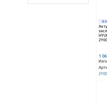
В 
Акт
зас
HYUN
2Y0
1 0
Изго
Арти
2Y0