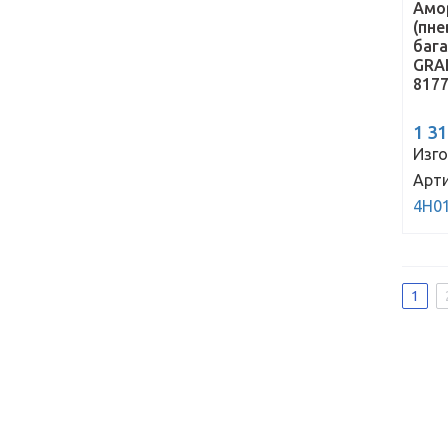
Амо
(пн
бага
GRA
817
1 3
Изго
Арти
4H0
1