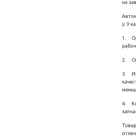
на за
Автом
у. У 
1. Ор
рабоч
2. Ор
3. Из
качес
меньш
4. Ко
запча
Товар
отлич