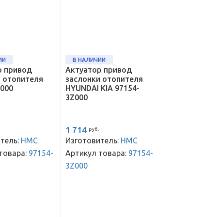
ИИ
В НАЛИЧИИ
р привод
Актуатор привод
и отопителя
заслонки отопителя
H000
HYUNDAI KIA 97154-
3Z000
1 714
руб.
тель:
HMC
Изготовитель:
HMC
товара:
97154-
Артикул товара:
97154-
3Z000