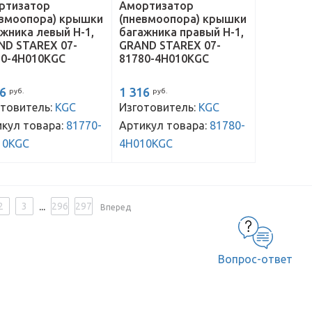
ртизатор
Амортизатор
евмоопора) крышки
(пневмоопора) крышки
жника левый H-1,
багажника правый H-1,
ND STAREX 07-
GRAND STAREX 07-
70-4H010KGC
81780-4H010KGC
16
1 316
руб.
руб.
товитель:
KGC
Изготовитель:
KGC
кул товара:
81770-
Артикул товара:
81780-
10KGC
4H010KGC
...
2
3
296
297
Вперед
Вопрос-ответ