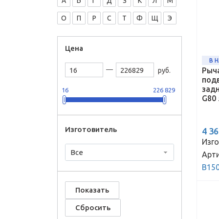
А
Б
Г
Д
З
К
Л
М
О
П
Р
С
Т
Ф
Щ
Э
Цена
В 
Рыч
руб.
под
задн
16
226 829
G80 
Изготовитель
4 3
Изго
Все
Арти
B15