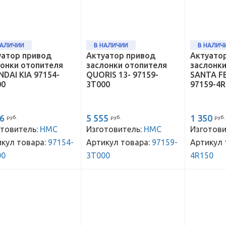
НАЛИЧИИ
В НАЛИЧИИ
В НАЛИЧ
уатор привод
Актуатор привод
Актуато
лонки отопителя
заслонки отопителя
заслонк
DAI KIA 97154-
QUORIS 13- 97159-
SANTA FE
00
3T000
97159-4R
66
5 555
1 350
руб.
руб.
руб.
товитель:
HMC
Изготовитель:
HMC
Изготови
кул товара:
97154-
Артикул товара:
97159-
Артикул 
00
3T000
4R150