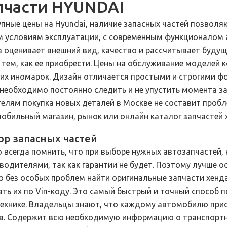
пчасти HYUNDAI
пные цены на Hyundai, наличие запасных частей позволя
 условиям эксплуатации, с современным функционалом 
а оценивает внешний вид, качество и рассчитывает буду
 тем, как ее приобрести. Цены на обслуживание моделей 
гих иномарок. Дизайн отличается простыми и строгими ф
 необходимо постоянно следить и не упустить момента 
елям покупка новых деталей в Москве не составит проб
обильный магазин, рынок или онлайн каталог запчастей 
р запасных частей
 всегда помнить, что при выборе нужных автозапчастей,
водителями, так как гарантии не будет. Поэтому лучше ос
 без особых проблем найти оригинальные запчасти хенда
ать их по Vin-коду. Это самый быстрый и точный способ
ехнике. Владельцы знают, что каждому автомобилю при
в. Содержит всю необходимую информацию о транспортно