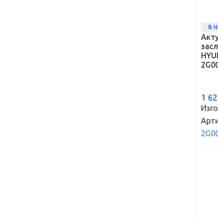
В 
Акт
зас
HYUN
2G0
1 6
Изго
Арти
2G0