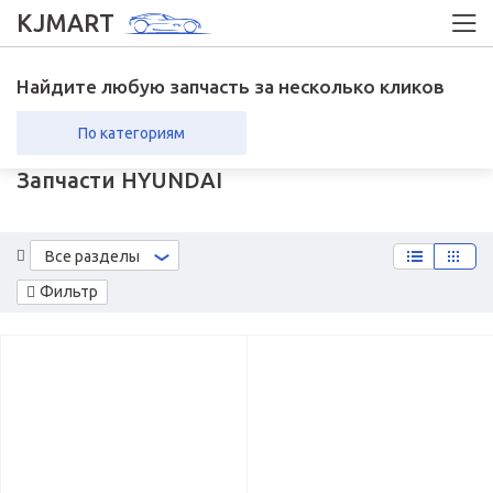
KJMART
Найдите любую запчасть за несколько кликов
По категориям
Запчасти HYUNDAI
вка в регионы
Возврат
Все разделы
Фильтр