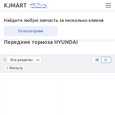
KJMART
Найдите любую запчасть за несколько кликов
По категориям
Передние тормоза HYUNDAI
вка в регионы
Возврат
Все разделы
Фильтр