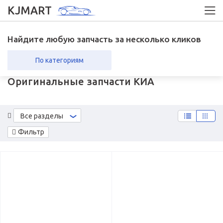
KJMART
Найдите любую запчасть за несколько кликов
По категориям
Оригинальные запчасти КИА
вка в регионы
Возврат
Все разделы
Фильтр