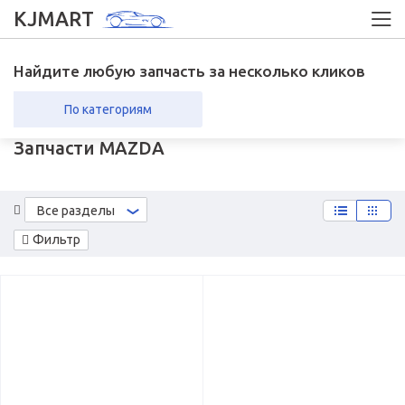
KJMART
Найдите любую запчасть за несколько кликов
По категориям
Запчасти MAZDA
вка в регионы
Возврат
Все разделы
Фильтр