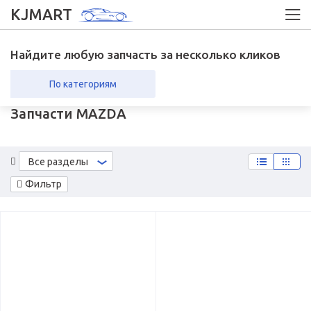
KJMART
Найдите любую запчасть за несколько кликов
По категориям
Запчасти MAZDA
вка в регионы
Возврат
Все разделы
Фильтр