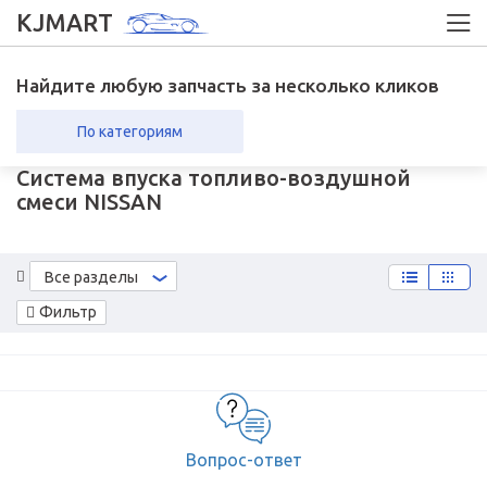
KJMART
Найдите любую запчасть за несколько кликов
По категориям
Система впуска топливо-воздушной
вка в регионы
Возврат
смеси NISSAN
Все разделы
Фильтр
Вопрос-ответ