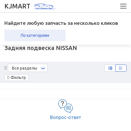
KJMART
Найдите любую запчасть за несколько кликов
По категориям
Задняя подвеска NISSAN
вка в регионы
Возврат
Все разделы
Фильтр
Вопрос-ответ