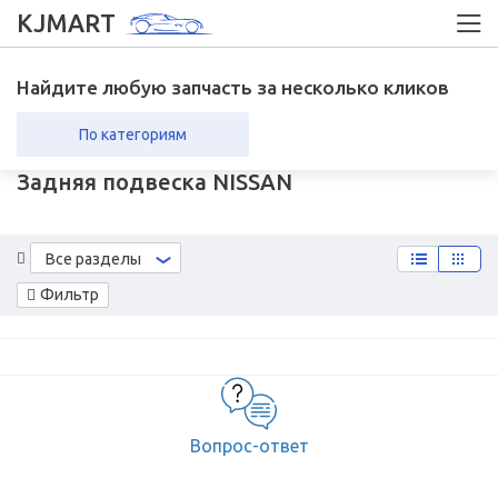
KJMART
Найдите любую запчасть за несколько кликов
По категориям
Задняя подвеска NISSAN
вка в регионы
Возврат
Все разделы
Фильтр
Вопрос-ответ