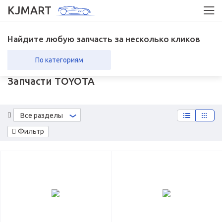
KJMART
Найдите любую запчасть за несколько кликов
По категориям
Запчасти TOYOTA
вка в регионы
Возврат
Все разделы
Фильтр