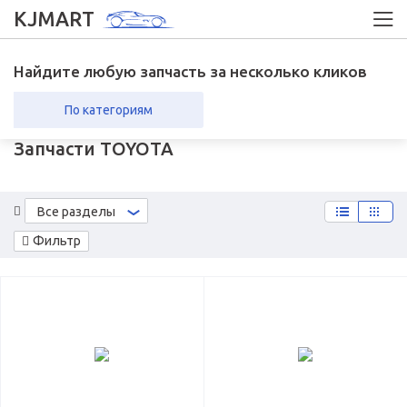
KJMART
Найдите любую запчасть за несколько кликов
По категориям
Запчасти TOYOTA
вка в регионы
Возврат
Все разделы
Фильтр