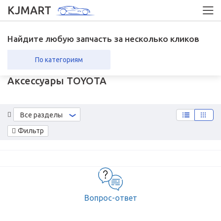
KJMART
Найдите любую запчасть за несколько кликов
По категориям
Аксессуары TOYOTA
вка в регионы
Возврат
Все разделы
Фильтр
Вопрос-ответ