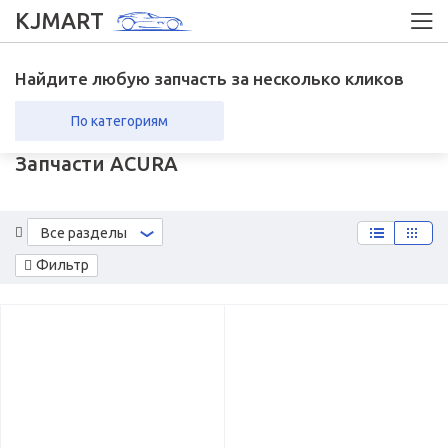
KJMART
Найдите любую запчасть за несколько кликов
По категориям
Запчасти ACURA
вка в регионы
Возврат
Все разделы
Фильтр