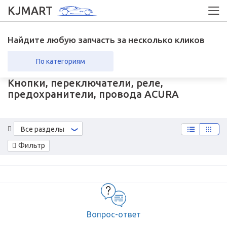
KJMART
Найдите любую запчасть за несколько кликов
По категориям
Кнопки, переключатели, реле,
вка в регионы
Возврат
предохранители, провода ACURA
Все разделы
Фильтр
Вопрос-ответ