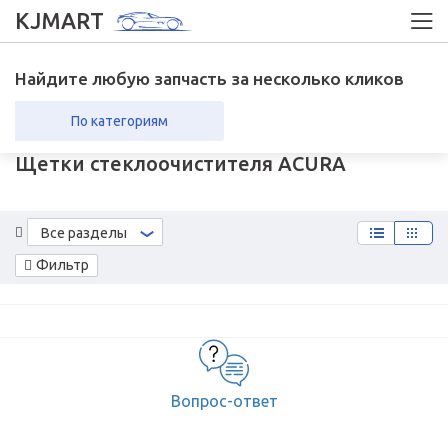
KJMART
Найдите любую запчасть за несколько кликов
По категориям
Щетки стеклоочистителя ACURA
вка в регионы
Возврат
Все разделы
Фильтр
Вопрос-ответ