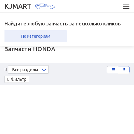
KJMART
Найдите любую запчасть за несколько кликов
По категориям
Запчасти HONDA
вка в регионы
Возврат
Все разделы
Фильтр