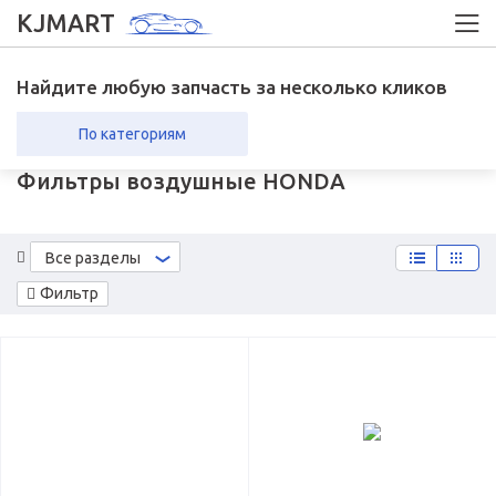
KJMART
Найдите любую запчасть за несколько кликов
По категориям
Фильтры воздушные HONDA
вка в регионы
Возврат
Все разделы
Фильтр