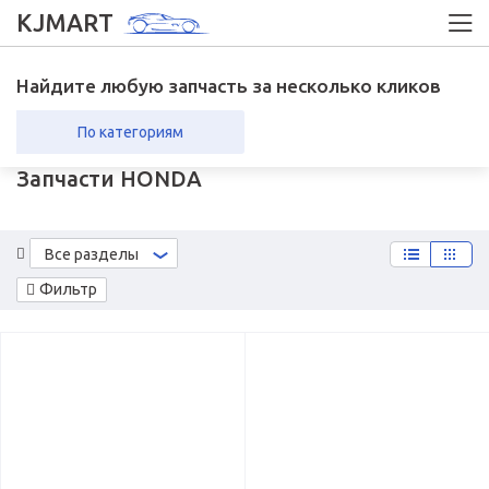
KJMART
Найдите любую запчасть за несколько кликов
По категориям
Запчасти HONDA
вка в регионы
Возврат
Все разделы
Фильтр