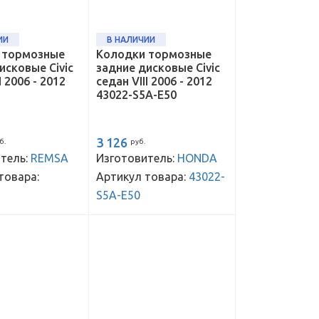
ИИ
В НАЛИЧИИ
 тормозные
Колодки тормозные
исковые Civic
задние дисковые Civic
I 2006 - 2012
седан VIII 2006 - 2012
43022-S5A-E50
3 126
б.
руб.
тель:
REMSA
Изготовитель:
HONDA
товара:
Артикул товара:
43022-
S5A-E50