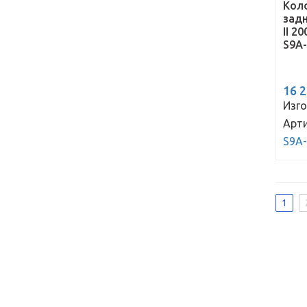
Кол
зад
II 2
S9A
16 
Изго
Арти
S9A
1