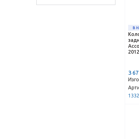
В 
Кол
зад
Acco
2012
3 6
Изго
Арти
1332