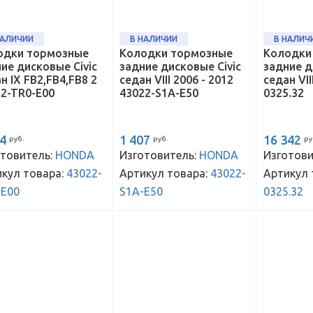
НАЛИЧИИ
В НАЛИЧИИ
В НАЛИЧ
одки тормозные
Колодки тормозные
Колодки
ие дисковые Civic
задние дисковые Civic
задние д
н IX FB2,FB4,FB8 2
седан VIII 2006 - 2012
седан VII
2-TR0-E00
43022-S1A-E50
0325.32
14
1 407
16 342
руб.
руб.
ру
товитель:
HONDA
Изготовитель:
HONDA
Изготови
кул товара:
43022-
Артикул товара:
43022-
Артикул 
-E00
S1A-E50
0325.32