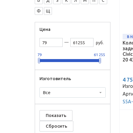
Б
Д
З
К
Л
М
П
С
Ф
Щ
Цена
В 
Кол
руб.
зад
Civi
79
61 255
20 4
Изготовитель
4 7
Изго
Все
Арти
S5A