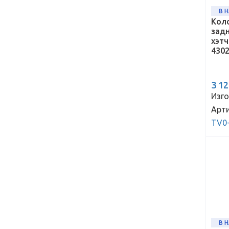
В 
Кол
задн
хэтч
430
3 1
Изго
Арти
TV0
В 