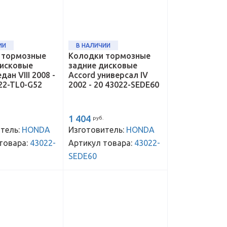
ИИ
В НАЛИЧИИ
 тормозные
Колодки тормозные
дисковые
задние дисковые
дан VIII 2008 -
Accord универсал IV
22-TL0-G52
2002 - 20 43022-SEDE60
1 404
руб.
тель:
HONDA
Изготовитель:
HONDA
товара:
43022-
Артикул товара:
43022-
SEDE60