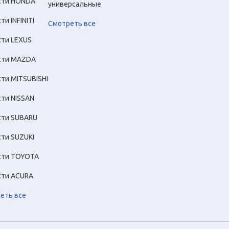
сти HONDA
универсальные
ти INFINITI
Смотреть все
сти LEXUS
сти MAZDA
сти MITSUBISHI
сти NISSAN
сти SUBARU
сти SUZUKI
сти TOYOTA
сти ACURA
еть все