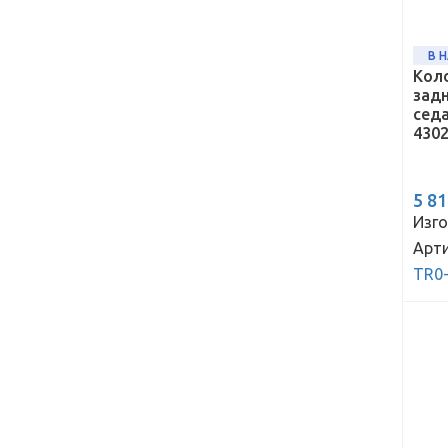
В 
Кол
задн
седа
4302
5 8
Изго
Арти
TR0