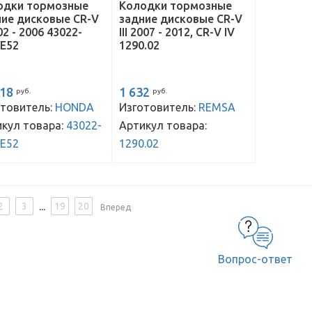
одки тормозные
Колодки тормозные
ние дисковые CR-V
задние дисковые CR-V
002 - 2006 43022-
III 2007 - 2012, CR-V IV
-E52
1290.02
218
1 632
руб.
руб.
товитель:
HONDA
Изготовитель:
REMSA
кул товара:
43022-
Артикул товара:
-E52
1290.02
...
2
3
19
20
Вперед
Вопрос-ответ