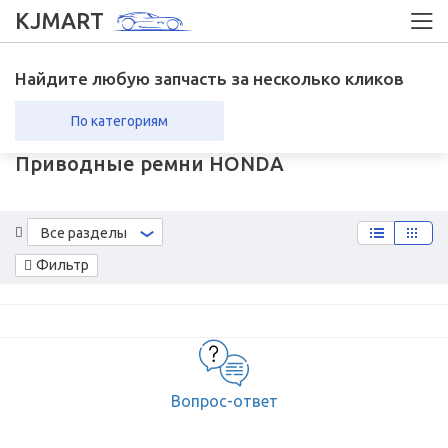
KJMART
Найдите любую запчасть за несколько кликов
По категориям
Приводные ремни HONDA
вка в регионы
Возврат
Все разделы
Фильтр
Вопрос-ответ