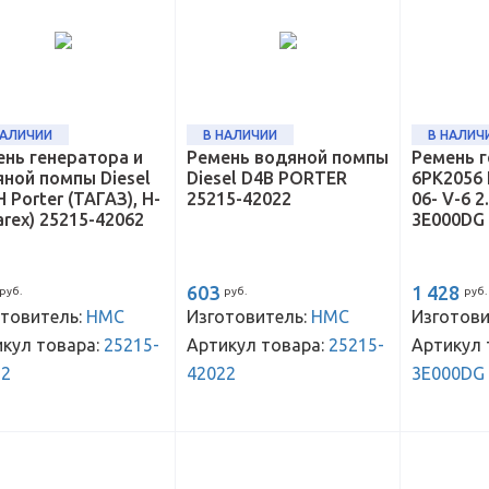
НАЛИЧИИ
В НАЛИЧИИ
В НАЛИЧ
нь генератора и
Ремень водяной помпы
Ремень 
ной помпы Diesel
Diesel D4B PORTER
6PK2056
 Porter (ТАГАЗ), H-
25215-42022
06- V-6 2
arex) 25215-42062
3E000DG
603
1 428
руб.
руб.
руб.
товитель:
HMC
Изготовитель:
HMC
Изготови
кул товара:
25215-
Артикул товара:
25215-
Артикул 
62
42022
3E000DG