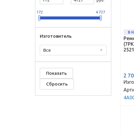
172
4 727
В 
Изготовитель
Рем
(7PK
252
Все
2 7
Изго
Арти
4A0