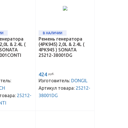
ИИ
В НАЛИЧИИ
генератора
Ремень генератора
2,0L & 2.4L (
(4РК945) 2,0L & 2.4L (
 SONATA
4РК945 ) SONATA
8001CONTI
25212-38001DG
424
руб.
тель:
Изготовитель:
DONGIL
CH
Артикул товара:
25212-
товара:
25212-
38001DG
NTI