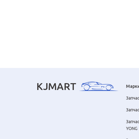
KJMART
Марк
Запча
Запчас
Запча
YONG