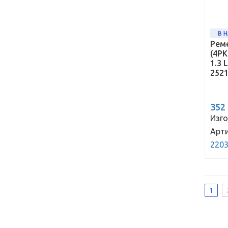
В 
Рем
(4PK
1.3 
252
352
Изго
Арти
220
1