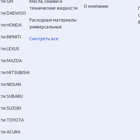
сти GM
Масла, смазки и
О компании
технические жидкости
сти DAEWOO
Расходные материалы
сти HONDA
универсальные
ти INFINITI
Смотреть все
сти LEXUS
сти MAZDA
сти MITSUBISHI
сти NISSAN
сти SUBARU
сти SUZUKI
сти TOYOTA
сти ACURA