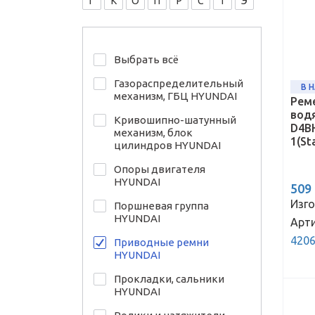
Г
К
О
П
Р
С
Т
Э
Выбрать всё
Газораспределительный
В 
механизм, ГБЦ HYUNDAI
Реме
водя
Кривошипно-шатунный
D4BH
механизм, блок
1(St
цилиндров HYUNDAI
Опоры двигателя
HYUNDAI
509
Изго
Поршневая группа
HYUNDAI
Арти
420
Приводные ремни
HYUNDAI
Прокладки, сальники
HYUNDAI