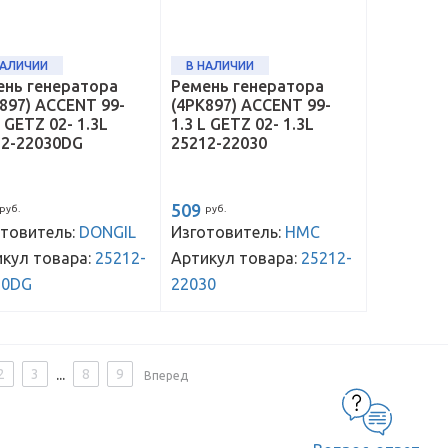
НАЛИЧИИ
В НАЛИЧИИ
ень генератора
Ремень генератора
897) ACCENT 99-
(4PK897) ACCENT 99-
L GETZ 02- 1.3L
1.3 L GETZ 02- 1.3L
12-22030DG
25212-22030
509
руб.
руб.
товитель:
DONGIL
Изготовитель:
HMC
кул товара:
25212-
Артикул товара:
25212-
30DG
22030
...
2
3
8
9
Вперед