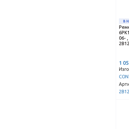
В 
Рем
6PK
06- 
2B1
1 0
Изго
CON
Арти
2B1