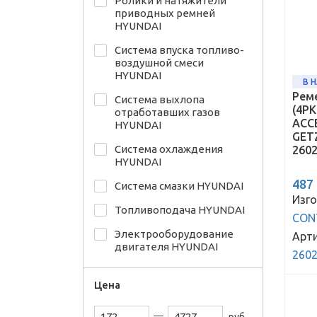
Ролики и натяжители
приводных ремней
HYUNDAI
Система впуска топливо-
воздушной смеси
HYUNDAI
В 
Рем
Система выхлопа
(4PK
отработавших газов
ACCE
HYUNDAI
GETZ
Система охлаждения
260
HYUNDAI
487
Система смазки HYUNDAI
Изго
Топливоподача HYUNDAI
CON
Электрооборудование
Арти
двигателя HYUNDAI
260
Цена
руб.