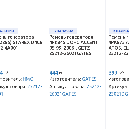
НАЛИЧИИ
В НАЛИЧИИ
В НАЛИЧ
ень генератора
Ремень генератора
Ремень 
2285) STAREX D4CB
4PK845 DOHC ACCENT
4PK875 A
12-4A001
95-99, 2006-, GETZ
ATOS, E
25212-26021GATES
25212-2
04
444
399
руб.
руб.
руб.
товитель:
HMC
Изготовитель:
GATES
Изготови
кул товара:
25212-
Артикул товара:
25212-
Артикул 
01
26021GATES
23021DG