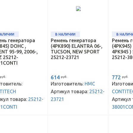
НАЛИЧИИ
В НАЛИЧИИ
В НАЛИЧ
ень генератора
Ремень генератора
Ремень 
845) DOHC ,
(4PK890) ELANTRA 06-,
(4РК945) 
NT 95-99, 2006-,
TUCSON, NEW SPORT
4РК945 )
 25212-
25212-23721
25212-3
21CONTI
614
772
руб.
руб.
руб.
товитель:
Изготовитель:
HMC
Изготови
TITECH
Артикул товара:
25212-
CONTITE
кул товара:
25212-
23721
Артикул 
21CONTI
38001CO