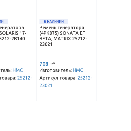
ИИ
В НАЛИЧИИ
генератора
Ремень генератора
SOLARIS 17-
(4PK875) SONATA EF
25212-2B140
BETA, MATRIX 25212-
23021
708
руб.
тель:
HMC
Изготовитель:
HMC
товара:
25212-
Артикул товара:
25212-
23021