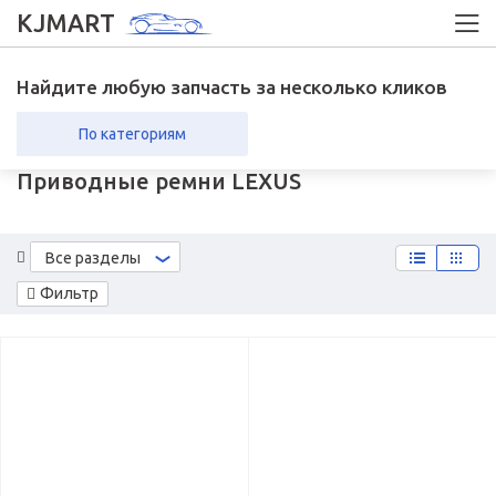
KJMART
Найдите любую запчасть за несколько кликов
По категориям
Приводные ремни LEXUS
вка в регионы
Возврат
Все разделы
Фильтр