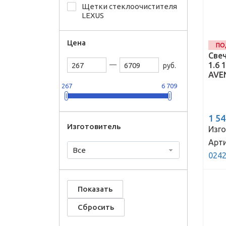
Щетки стеклоочистителя
LEXUS
Цена
ПО
Свеч
1.6 
руб.
AVEN
267
6 709
1 5
Изготовитель
Изго
Арти
Все
024