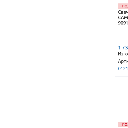
ПО
Свеч
CAMR
9091
1 7
Изго
Арти
012
ПО