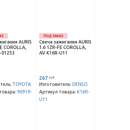
АЗ
ПОД ЗАКАЗ
жигания AURIS
Свеча зажигания AURIS
FE COROLLA,
1.6 1ZR-FE COROLLA,
-01253
AV K16R-U11
267
руб.
тель:
TOYOTA
Изготовитель:
DENSO
товара:
90919-
Артикул товара:
K16R-
U11