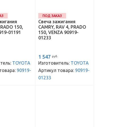
АЗ
ПОД ЗАКАЗ
жигания
Свеча зажигания
PRADO 150,
CAMRY, RAV 4, PRADO
919-01191
150, VENZA 90919-
01233
1 547
руб.
тель:
TOYOTA
Изготовитель:
TOYOTA
товара:
90919-
Артикул товара:
90919-
01233