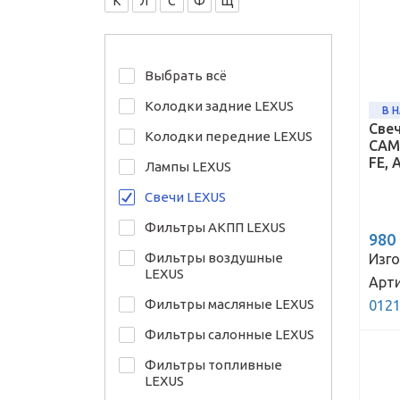
К
Л
С
Ф
Щ
Выбрать всё
Колодки задние LEXUS
В 
Свеч
Колодки передние LEXUS
CAMR
FE, 
Лампы LEXUS
Свечи LEXUS
Фильтры АКПП LEXUS
980
Фильтры воздушные
Изго
LEXUS
Арти
Фильтры масляные LEXUS
012
Фильтры салонные LEXUS
Фильтры топливные
LEXUS