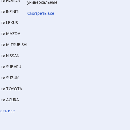
сти HONDA
универсальные
ти INFINITI
Смотреть все
сти LEXUS
сти MAZDA
сти MITSUBISHI
сти NISSAN
сти SUBARU
сти SUZUKI
сти TOYOTA
сти ACURA
еть все