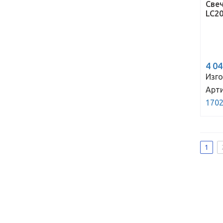
Све
LC20
4 0
Изго
Арти
170
1