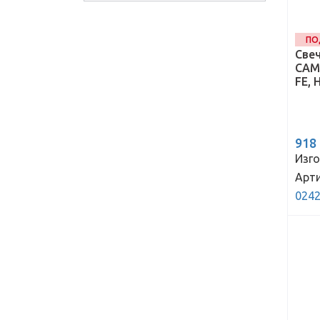
ПО
Свеч
CAMR
FE, 
918
Изго
Арти
024