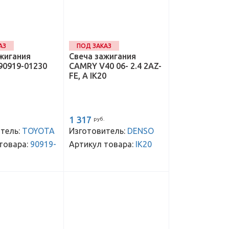
АЗ
ПОД ЗАКАЗ
жигания
Свеча зажигания
90919-01230
CAMRY V40 06- 2.4 2AZ-
FE, A IK20
1 317
руб.
тель:
TOYOTA
Изготовитель:
DENSO
товара:
90919-
Артикул товара:
IK20