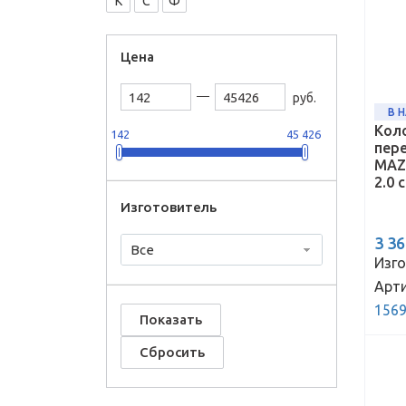
К
С
Ф
Цена
руб.
В 
Кол
142
45 426
пер
MAZD
2.0 
Изготовитель
3 3
Все
Изго
Арти
1569