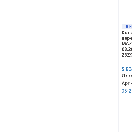
В 
Кол
пер
MAZD
08.2
28Z
5 8
Изго
Арти
33-