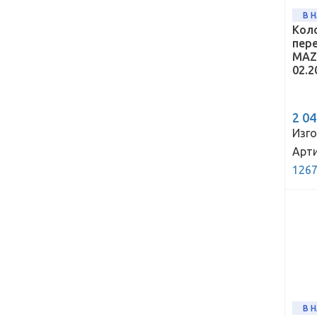
В 
Кол
пер
MAZD
02.2
2 0
Изго
Арти
1267
В 