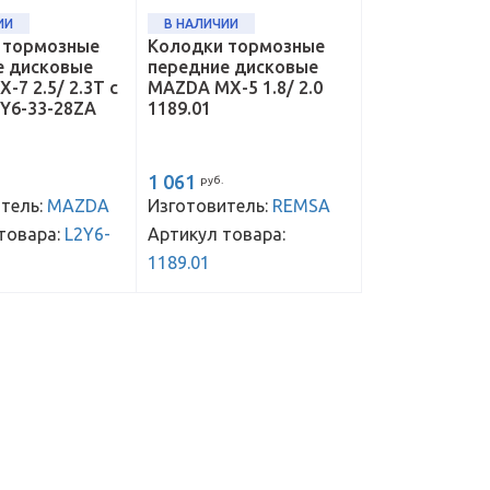
ИИ
В НАЛИЧИИ
 тормозные
Колодки тормозные
е дисковые
передние дисковые
-7 2.5/ 2.3T с
MAZDA MX-5 1.8/ 2.0
2Y6-33-28ZA
1189.01
1 061
руб.
тель:
MAZDA
Изготовитель:
REMSA
товара:
L2Y6-
Артикул товара:
1189.01