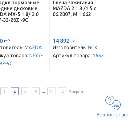
одки тормозные
Свеча зажигания
едние дисковые
MAZDA 2 1.3 /1.5 с
A MX-5 1.8/ 2.0
06.2007, M 1 662
-33-28Z -9C
70
14 892
руб.
руб.
товитель:
MAZDA
Изготовитель:
NGK
кул товара:
NFY7-
Артикул товара:
1662
8Z-9C
...
1
2
3
4
11
12
Вперед
Вопрос-ответ