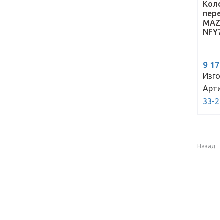
Кол
пер
MAZD
NFY7
9 1
Изго
Арти
33-2
Назад