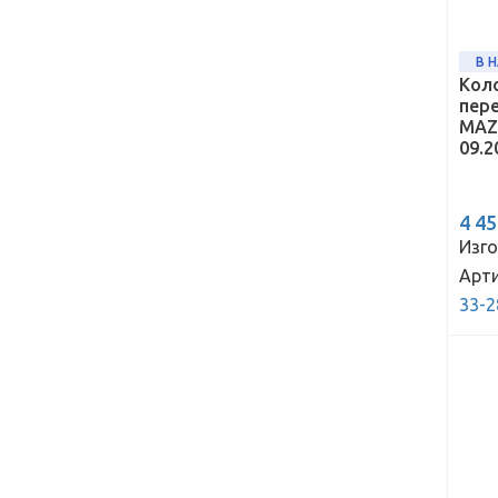
В 
Кол
пер
MAZ
09.2
4 4
Изго
Арти
33-2