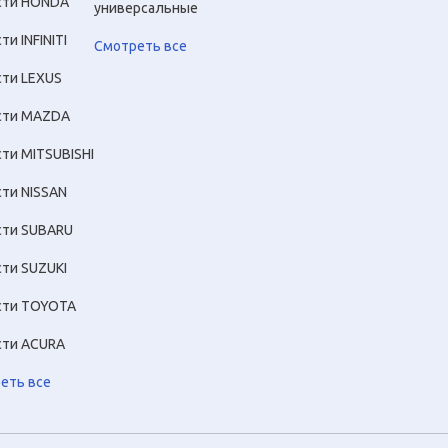
сти HONDA
универсальные
ти INFINITI
Смотреть все
сти LEXUS
сти MAZDA
сти MITSUBISHI
сти NISSAN
сти SUBARU
сти SUZUKI
сти TOYOTA
сти ACURA
еть все