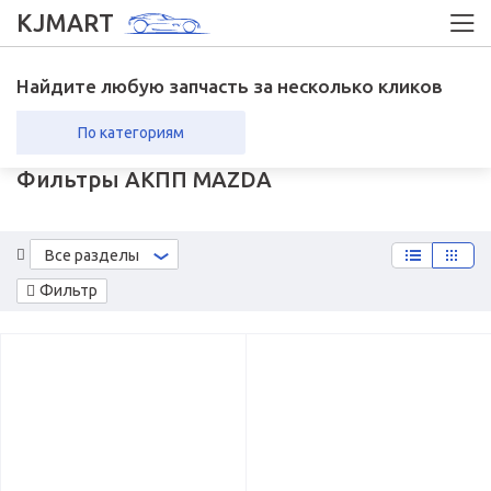
KJMART
Найдите любую запчасть за несколько кликов
По категориям
Фильтры АКПП MAZDA
вка в регионы
Возврат
Все разделы
Фильтр