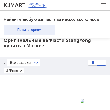
KJMART
Найдите любую запчасть за несколько кликов
По категориям
Оригинальные запчасти SsangYong
вка в регионы
Возврат
купить в Москве
Все разделы
Фильтр