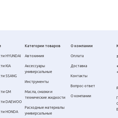
и
Категории товаров
О компании
сти HYUNDAI
Автохимия
Оплата
ти KIA
Аксессуары
Доставка
универсальные
сти SSANG
Контакты
Инструменты
Вопрос-ответ
сти GM
Масла, смазки и
О компании
технические жидкости
сти DAEWOO
Расходные материалы
сти HONDA
универсальные