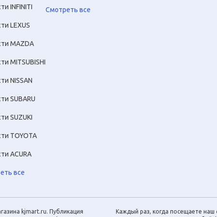
ти INFINITI
Смотреть все
сти LEXUS
сти MAZDA
сти MITSUBISHI
сти NISSAN
сти SUBARU
сти SUZUKI
сти TOYOTA
сти ACURA
еть все
газина kjmart.ru. Публикация
Каждый раз, когда посещаете наш с