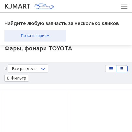
KJMART
Найдите любую запчасть за несколько кликов
По категориям
Фары, фонари TOYOTA
вка в регионы
Возврат
Все разделы
Фильтр