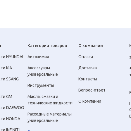
и
Категории товаров
О компании
сти HYUNDAI
Автохимия
Оплата
ти KIA
Аксессуары
Доставка
универсальные
сти SSANG
Контакты
Инструменты
Вопрос-ответ
сти GM
Масла, смазки и
О компании
технические жидкости
сти DAEWOO
Расходные материалы
сти HONDA
универсальные
ти INFINITI