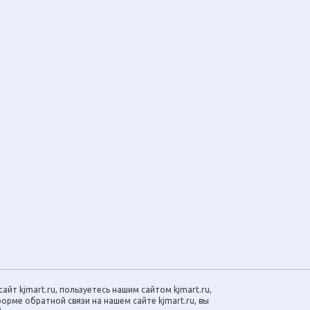
айт kjmart.ru, пользуетесь нашим сайтом kjmart.ru,
орме обратной связи на нашем сайте kjmart.ru, вы