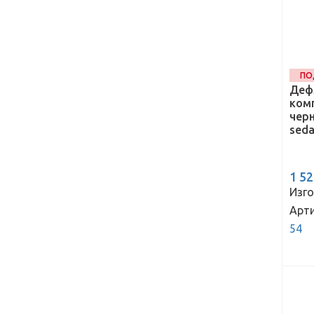
ПО
Деф
комп
черн
seda
1 5
Изго
Арти
54