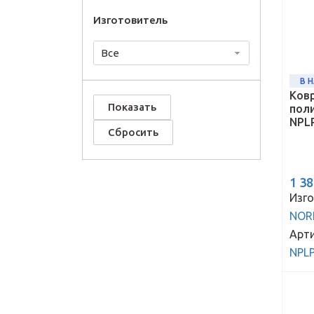
Изготовитель
Все
В 
Ков
поли
NPL
1 3
Изго
NOR
Арти
NPL