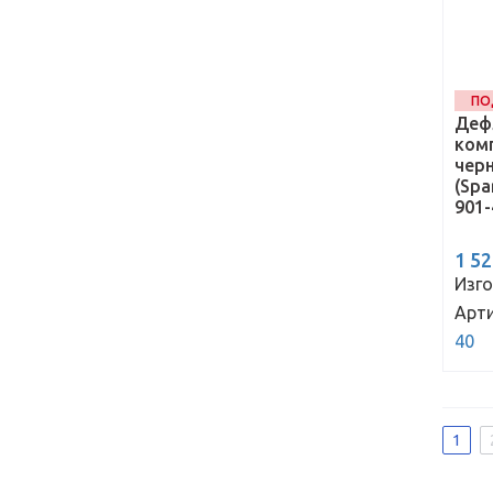
ПО
Деф
комп
черн
(Spa
901-
1 5
Изго
Арти
40
1