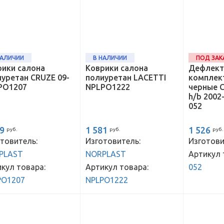
НАЛИЧИИ
В НАЛИЧИИ
ПОД ЗАК
рики салона
Коврики салона
Дефлект
уретан CRUZE 09-
полиуретан LACETTI
комплект
PO1207
NPLPO1222
черные C
h/b 2002-
052
89
1 581
1 526
руб.
руб.
руб.
товитель:
Изготовитель:
Изготови
PLAST
NORPLAST
Артикул 
кул товара:
Артикул товара:
052
PO1207
NPLPO1222