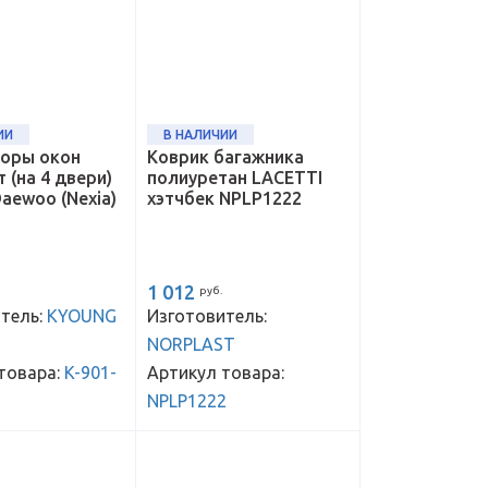
ИИ
В НАЛИЧИИ
оры окон
Коврик багажника
 (на 4 двери)
полиуретан LACETTI
aewoo (Nexia)
хэтчбек NPLP1222
1 012
руб.
тель:
KYOUNG
Изготовитель:
NORPLAST
товара:
K-901-
Артикул товара:
NPLP1222