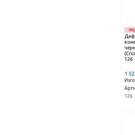
ПО
Деф
комп
черн
(Cru
126
1 5
Изго
Арти
126