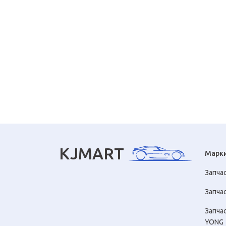
KJMART
Марк
Запча
Запчас
Запча
YONG