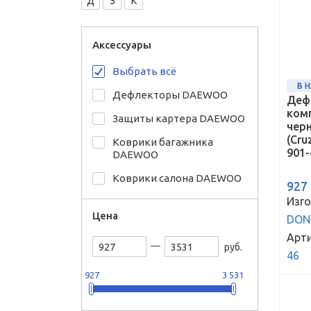
Д
З
К
Аксессуары
Выбрать всё
В 
Дефлекторы DAEWOO
Деф
комп
Защиты картера DAEWOO
черн
(Cru
Коврики багажника
901-
DAEWOO
Коврики салона DAEWOO
927
Изго
Цена
DON
Арти
руб.
46
927
3 531