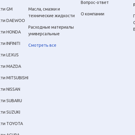
Вопрос-ответ
сти GM
Масла, смазки и
О компании
технические жидкости
сти DAEWOO
Расходные материалы
сти HONDA
универсальные
ти INFINITI
Смотреть все
сти LEXUS
сти MAZDA
сти MITSUBISHI
сти NISSAN
сти SUBARU
сти SUZUKI
сти TOYOTA