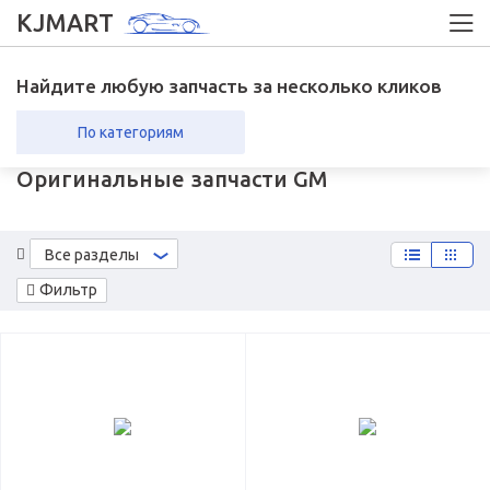
KJMART
Найдите любую запчасть за несколько кликов
По категориям
Оригинальные запчасти GM
вка в регионы
Возврат
Все разделы
Фильтр