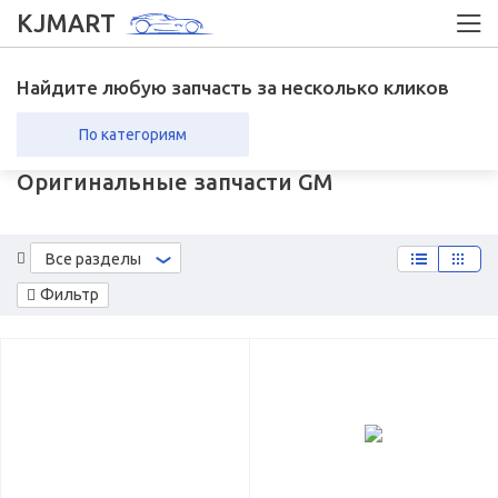
KJMART
Найдите любую запчасть за несколько кликов
По категориям
Оригинальные запчасти GM
вка в регионы
Возврат
Все разделы
Фильтр