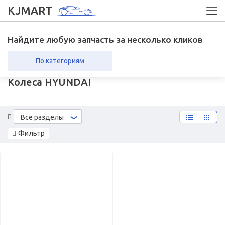
KJMART
Найдите любую запчасть за несколько кликов
По категориям
Колеса HYUNDAI
вка в регионы
Возврат
Все разделы
Фильтр