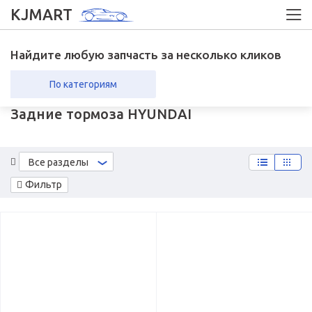
KJMART
Найдите любую запчасть за несколько кликов
По категориям
Задние тормоза HYUNDAI
вка в регионы
Возврат
Все разделы
Фильтр