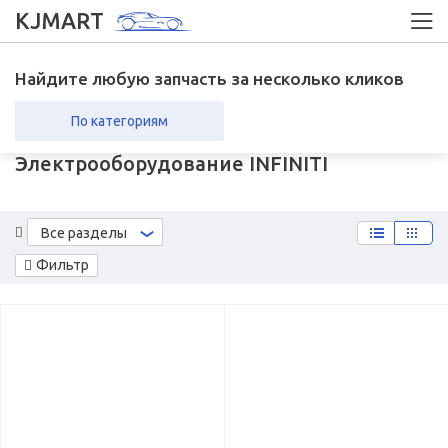
KJMART
Найдите любую запчасть за несколько кликов
По категориям
Электрооборудование INFINITI
вка в регионы
Возврат
Все разделы
Фильтр