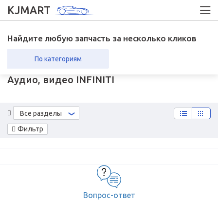
KJMART
Найдите любую запчасть за несколько кликов
По категориям
Аудио, видео INFINITI
вка в регионы
Возврат
Все разделы
Фильтр
Вопрос-ответ