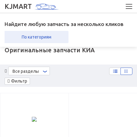
KJMART
Найдите любую запчасть за несколько кликов
По категориям
Оригинальные запчасти КИА
вка в регионы
Возврат
Все разделы
Фильтр