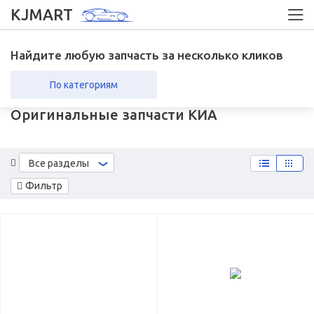
KJMART
Найдите любую запчасть за несколько кликов
По категориям
Оригинальные запчасти КИА
вка в регионы
Возврат
Все разделы
Фильтр